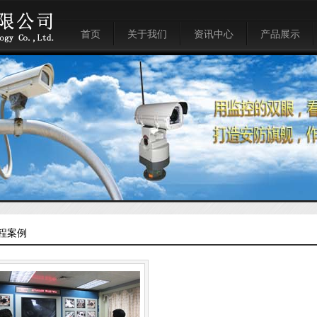
首页
关于我们
资讯中心
产品展示
关于我们
公司新闻
电脑系列
云南省军分区会议巡更监控系统
联系方式
组织机构
行情评论
安防监控系列
云南省高级人民法院巡更系统
在线留言
企业文化
人相人脸识别抓拍系统
云南省委办公楼通信系统
体温检测摄像系统
云南省委家属区巡检监控系统
人流量统计系统
西山分局治安监控覆盖人脸识别
智能化大数据系统集成
官渡分局治安监控覆盖人脸识别
拼接屏系统
同元集团禄劝凤家古镇
远程会议系统
昆明世纪城小区
程案例
车牌识别道闸系统
润城龙瑞项目
楼宇对讲系统
红森建材城
人行摆闸门禁系统
俊发集团
智能弱电综合布线系列
世纪城购物中心宿舍楼