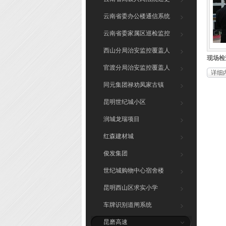
系统
云南省委办公楼通信系统
云南省委家属区巡检监控
系统
西山分局治安监控覆盖人
现场检查
脸识别
官渡分局治安监控覆盖人
详细
脸识别
同元集团禄劝凤家古镇
昆明世纪城小区
润城龙瑞项目
红森建材城
俊发集团
世纪城购物中心宿舍楼
昆明西山区求实小学
车牌识别道闸系统
昆磨高速