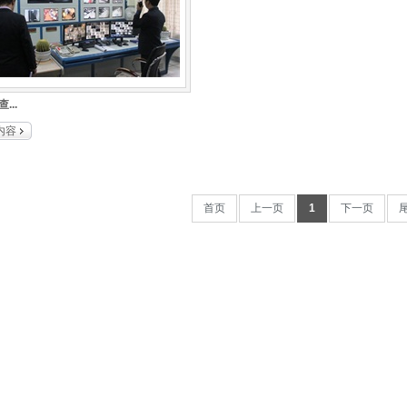
岗亭
昆明西山区求实小学
隔离栏
车牌识别道闸系统
防雷工程系列
昆磨高速
...
亮化工程系列
京昆高速攀昆段
内容
巡更系统
物流连锁合作 高快
昆明长水国际机场巡检系统
世纪城昆明叠春苑等
首页
上一页
1
下一页
顺达家具厂
瑞谷食品厂
迎宾会馆
豪顺酒店
宝马连锁
万达商场