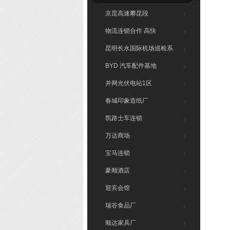
京昆高速攀昆段
物流连锁合作 高快
昆明长水国际机场巡检系
统
BYD 汽车配件基地
并网光伏电站1区
春城印象造纸厂
凯路士车连锁
万达商场
宝马连锁
豪顺酒店
迎宾会馆
瑞谷食品厂
顺达家具厂