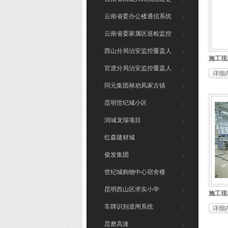
系统
云南省委办公楼通信系统
云南省委家属区巡检监控
系统
西山分局治安监控覆盖人
施工现场
脸识别
官渡分局治安监控覆盖人
详细
脸识别
同元集团禄劝凤家古镇
昆明世纪城小区
润城龙瑞项目
红森建材城
俊发集团
世纪城购物中心宿舍楼
昆明西山区求实小学
施工现场
车牌识别道闸系统
详细
昆磨高速