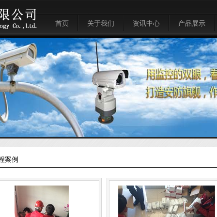
首页
关于我们
资讯中心
产品展示
关于我们
公司新闻
电脑系列
云南省军分区会议巡更监控系统
联系方式
组织机构
行情评论
安防监控系列
云南省高级人民法院巡更系统
在线留言
企业文化
人相人脸识别抓拍系统
云南省委办公楼通信系统
体温检测摄像系统
云南省委家属区巡检监控系统
人流量统计系统
西山分局治安监控覆盖人脸识别
智能化大数据系统集成
官渡分局治安监控覆盖人脸识别
拼接屏系统
同元集团禄劝凤家古镇
远程会议系统
昆明世纪城小区
程案例
车牌识别道闸系统
润城龙瑞项目
楼宇对讲系统
红森建材城
人行摆闸门禁系统
俊发集团
智能弱电综合布线系列
世纪城购物中心宿舍楼