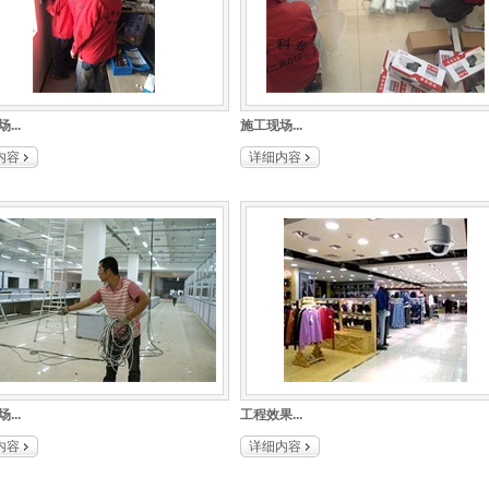
岗亭
昆明西山区求实小学
隔离栏
车牌识别道闸系统
防雷工程系列
昆磨高速
...
施工现场...
亮化工程系列
京昆高速攀昆段
内容
详细内容
巡更系统
物流连锁合作 高快
昆明长水国际机场巡检系统
世纪城昆明叠春苑等
顺达家具厂
瑞谷食品厂
迎宾会馆
豪顺酒店
...
工程效果...
宝马连锁
内容
详细内容
万达商场