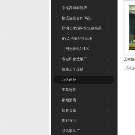
京昆高速攀昆段
物流连锁合作 高快
昆明长水国际机场巡检系
统
BYD 汽车配件基地
并网光伏电站1区
春城印象造纸厂
工程效果
详细
凯路士车连锁
万达商场
宝马连锁
豪顺酒店
迎宾会馆
瑞谷食品厂
顺达家具厂