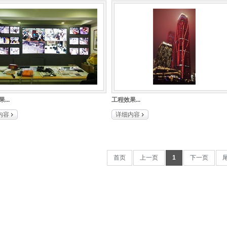
凯路士车连锁
春城印象造纸厂
并网光伏电站1区
BYD 汽车配件基地
...
工程效果...
内容
详细内容
首页
上一页
1
下一页